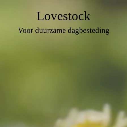
L
ove
s
tock
Voor duurzame dagbesteding